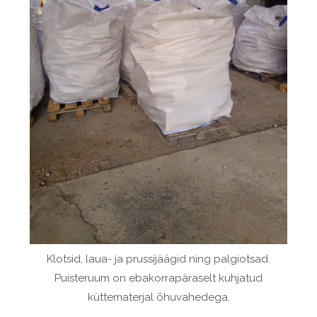
Klotsid, laua- ja prussijäägid ning palgiotsad.
Puisteruum on ebakorrapäraselt kuhjatud
küttematerjal õhuvahedega.