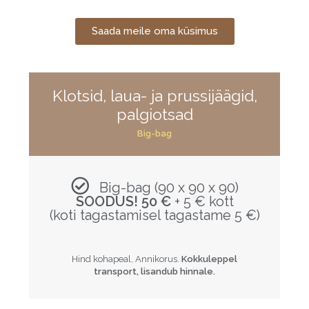
Saada meile oma küsimus
Klotsid, laua- ja prussijäägid,
palgiotsad
Big-bag
Big-bag (90 x 90 x 90)
SOODUS! 50 €
+ 5 € kott
(koti tagastamisel tagastame 5 €)
Hind kohapeal, Annikorus.
Kokkuleppel
transport, lisandub hinnale.