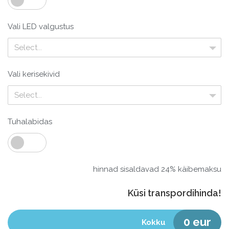
Vali LED valgustus
Select...
Vali kerisekivid
Select...
Tuhalabidas
hinnad sisaldavad 24% käibemaksu
Küsi transpordihinda!
0
eur
Kokku