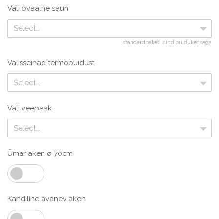
Vali ovaalne saun
Select...
standardpaketi hind puidukerisega
Välisseinad termopuidust
Select...
Vali veepaak
Select...
Ümar aken ø 70cm
Kandiline avanev aken