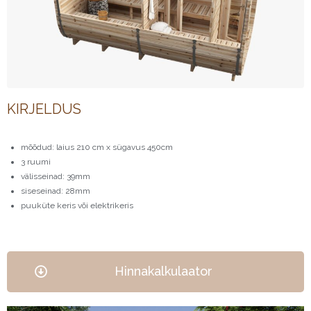
KIRJELDUS
mõõdud: laius 210 cm x sügavus 450cm
3 ruumi
välisseinad: 39mm
siseseinad: 28mm
puuküte keris või elektrikeris
Hinnakalkulaator