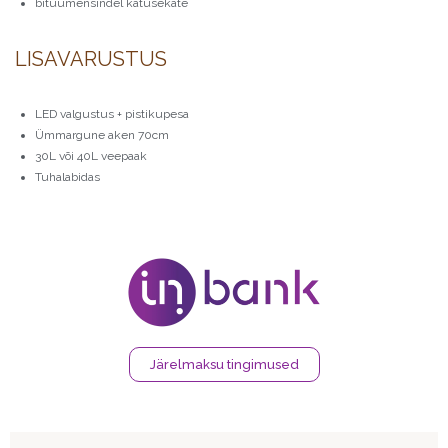
bituumensindel katusekate
LISAVARUSTUS
LED valgustus + pistikupesa
Ümmargune aken 70cm
30L või 40L veepaak
Tuhalabidas
Järelmaksu tingimused