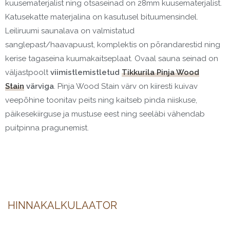
kuusematerjalist ning otsaseinad on 28mm kuusematerjalist.
Katusekatte materjalina on kasutusel bituumensindel.
Leiliruumi saunalava on valmistatud
sanglepast/haavapuust, komplektis on põrandarestid ning
kerise tagaseina kuumakaitseplaat. Ovaal sauna seinad on
väljastpoolt
viimistlemistletud
Tikkurila Pinja Wood
Stain
värviga
. Pinja Wood Stain värv on kiiresti kuivav
veepõhine toonitav peits ning kaitseb pinda niiskuse,
päikesekiirguse ja mustuse eest ning seeläbi vähendab
puitpinna pragunemist.
HINNAKALKULAATOR