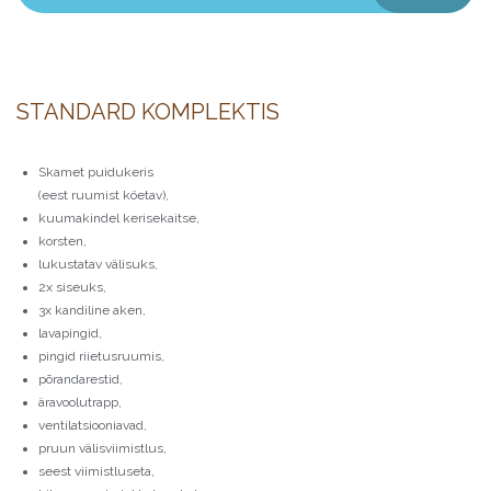
STANDARD KOMPLEKTIS
Skamet puidukeris
(eest ruumist köetav),
kuumakindel kerisekaitse,
korsten,
lukustatav välisuks,
2x siseuks,
3x kandiline aken,
lavapingid,
pingid riietusruumis,
põrandarestid,
äravoolutrapp,
ventilatsiooniavad,
pruun välisviimistlus,
seest viimistluseta,