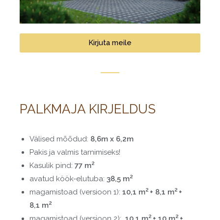
Kirjuta meile
PALKMAJA
KIRJELDUS
Välised mõõdud:
8,6m x 6,2m
Pakis ja valmis tarnimiseks!
2
Kasulik pind:
77 m
2
avatud köök-elutuba:
38,5 m
2
2
magamistoad (versioon 1):
10,1 m
+ 8,1 m
+
2
8,1 m
2
2
magamistoad (versioon 2):
10,1 m
+ 10 m
+