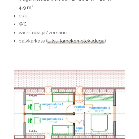
2
4,9 m
esik
WC
vannituba ja/või saun
palkkarkass (
tutvu tarnekomplektidega
)