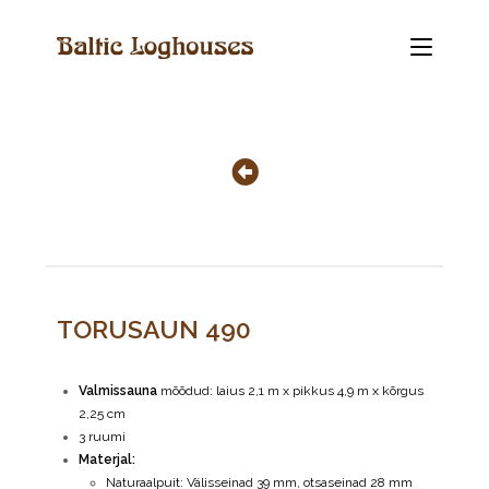
TORUSAUN 490
Valmissauna
mõõdud: laius 2,1 m x pikkus 4,9 m x kõrgus
2,25 cm
3 ruumi
Materjal:
Naturaalpuit: Välisseinad 39 mm, otsaseinad 28 mm