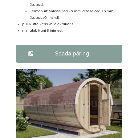
(kuusk).
Termopuit: Välisseinad 40 mm, otsaseinad 26 mm
(kuusk või mänd).
puukütte keris või elektrikeris
mahutab kuni 8 inimest
Saada päring