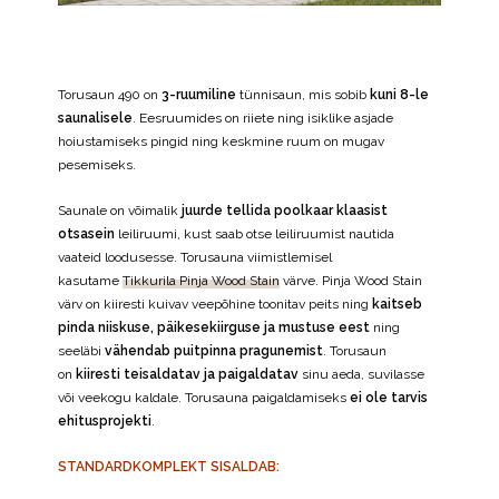
Torusaun 490 on
3-ruumiline
tünnisaun, mis sobib
kuni 8-le
saunalisele
. Eesruumides on riiete ning isiklike asjade
hoiustamiseks pingid ning keskmine ruum on mugav
pesemiseks.
Saunale on võimalik
juurde tellida poolkaar klaasist
otsasein
leiliruumi, kust saab otse leiliruumist nautida
vaateid loodusesse. Torusauna viimistlemisel
kasutame
Tikkurila Pinja Wood Stain
värve. Pinja Wood Stain
värv on kiiresti kuivav veepõhine toonitav peits ning
kaitseb
pinda niiskuse, päikesekiirguse ja mustuse eest
ning
seeläbi
vähendab puitpinna pragunemist
. Torusaun
on
kiiresti teisaldatav ja paigaldatav
sinu aeda, suvilasse
või veekogu kaldale. Torusauna paigaldamiseks
ei ole tarvis
ehitusprojekti
.
STANDARDKOMPLEKT SISALDAB: