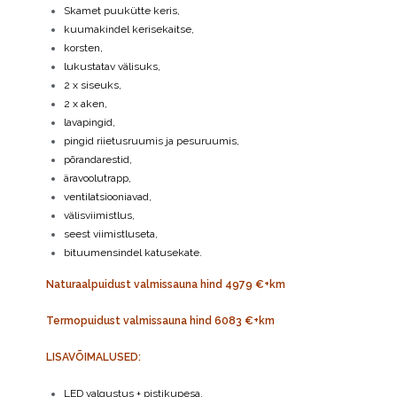
Skamet puukütte keris,
kuumakindel kerisekaitse,
korsten,
lukustatav välisuks,
2 x siseuks,
2 x aken,
lavapingid,
pingid riietusruumis ja pesuruumis,
põrandarestid,
äravoolutrapp,
ventilatsiooniavad,
välisviimistlus,
seest viimistluseta,
bituumensindel katusekate.
Naturaalpuidust valmissauna hind 4979 €+km
Termopuidust valmissauna hind 6083 €+km
LISAVÕIMALUSED:
LED valgustus + pistikupesa,