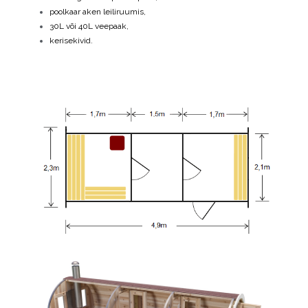
poolkaar aken leiliruumis,
30L või 40L veepaak,
kerisekivid.