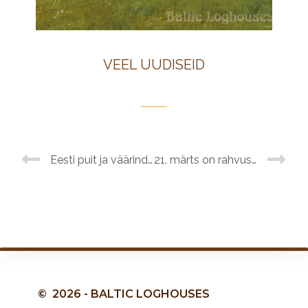
VEEL UUDISEID
Eesti puit ja väärindatud puit on hinnas
21. märts on rahvusvaheline Metsapäev
© 2026 - BALTIC LOGHOUSES