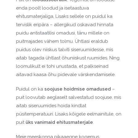
enda poolt loodud ja isetaastuva
ehitusmaterjaliga, Lisaks sellele on puidul ka
tervislik eripära – allergikud oskavad hinnata
puidu antistaatilisi omadusi, tänu millele on
puitmajades vähem tolmu. Ühtlasi eraldub
puidus olev niiskus talviti siseruumidesse, mis
aitab tagada ühtlast õhuniiskust ruumides. Ning
loomulikult ei tohi unustada, et palkseinad
aitavad kaasa õhu pidevale värskendamisele.
Puidul on ka
soojuse hoidmise omadused
–
puit loovutab aeglaselt salvestatud soojuse, mis
aitab siseruumides hoida kindlat
püsitemperatuuri. Lisaks kõigele eelmainitule, on
puit
üks vanimaid ehitusmaterjale
.
Meie meeskonna pikaaegne kogemus