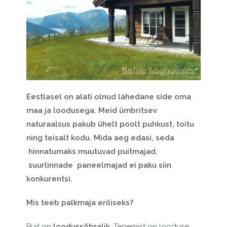
Ee
stlasel on alati olnud lähedane side oma
maa ja loodusega. Meid ümbritsev
naturaalsus pakub ühelt poolt puhkust, toitu
ning teisalt kodu. Mida aeg edasi, seda
hinnatumaks muutuvad puitmajad,
suurlinnade paneelmajad ei paku siin
konkurentsi.
Mis teeb palkmaja eriliseks?
Puit on
loodussõbralik
. Tegemist on looduse