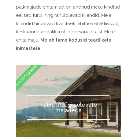
palkmajade ehitamisel on andnud meile kindlad
eelised turul ning rahulolevad kliendid. Meie
kliendid hindavad kvaliteeti, ehituse efektiivsust,
keskkonnasõbralikkust ja personaalsust. Me ei
ehita maju.
Me ehitame kodusid teadlikele
inimestele
.
LAOS OLEMAS
Tutvu müügis olevate
majadega