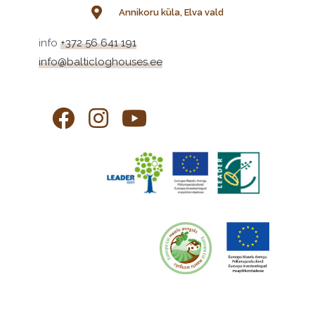
Annikoru küla, Elva vald
info
+372 56 641 191
info@balticloghouses.ee