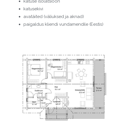
katuse isolatsioon
katusekivi
avatäited (väliuksed ja aknad)
paigaldus kliendi vundamendile (Eestis)